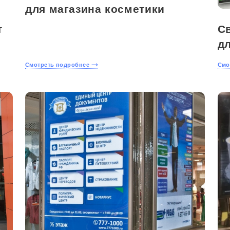
для магазина косметики
т
С
д
Смотреть подробнее
Смо