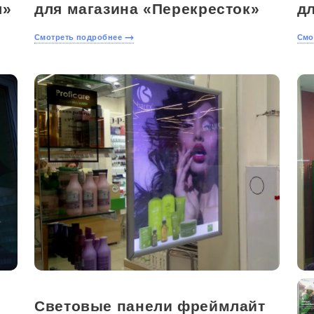
л»
для магазина «Перекресток»
д
Смотреть подробнее
Смо
Световые панели фреймлайт