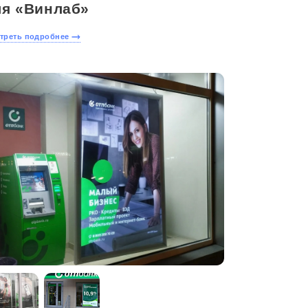
ля «Винлаб»
треть подробнее