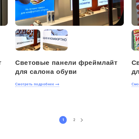
т
Световые панели фреймлайт
С
для салона обуви
д
Смотреть подробнее
Смо
Пагинация записей
1
2