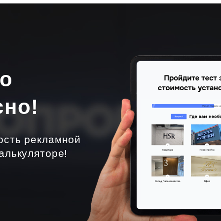
но
сно!
ость рекламной
алькуляторе!