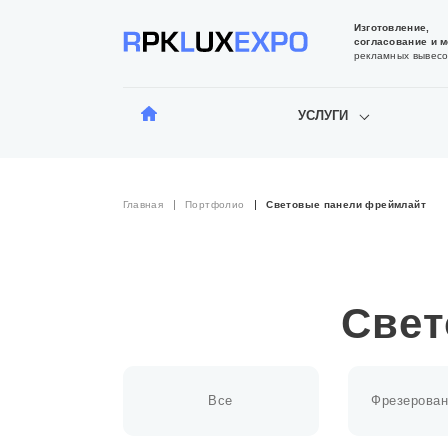
Изготовление,
согласование и 
рекламных вывесо
УСЛУГИ
Главная
Портфолио
Световые панели фреймлайт
Свет
Все
Фрезерован