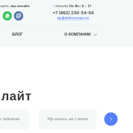
9 - 21
Звоните
Пн-Вс:
ишите,
мы онлайн
+7 (862) 230-54-64
kp@rpkluxexpo.ru
БЛОГ
О КОМПАНИИ
млайт
 таблички
Уф-печать на стекле
Уф-печат