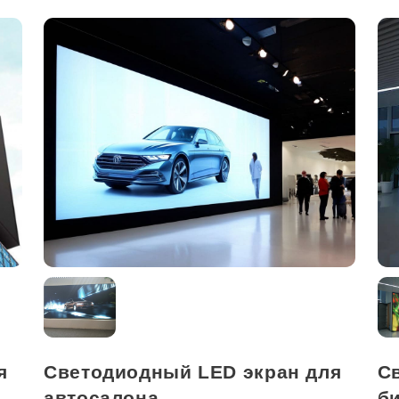
я
Светодиодный LED экран для
С
автосалона
б