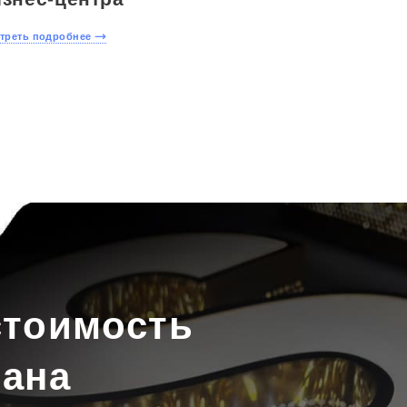
Скачать
прайс
треть подробнее
Написать в
WhatsApp
стоимость
рана