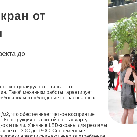
кран от
и
оекта до
н
ы, контролируя все этапы — от
ия. Такой механизм работы гарантирует
требованиям и соблюдение согласованных
/м2, что обеспечивает четкое восприятие
. Конструкция с защитой по стандарту
ков и пыли.
Уличные LED-экраны для рекламы
азоне от -30C до +50C. Современные
улировки яркости снижают энергопотребление