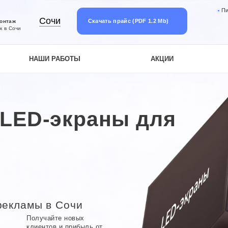
П
Сочи
Скачать прайс (PDF 1.2 Mb)
монтаж
к в Сочи
НАШИ РАБОТЫ
АКЦИИ
LED-экраны для
рекламы в Сочи
Получайте новых
,
клиентов и прибыль от