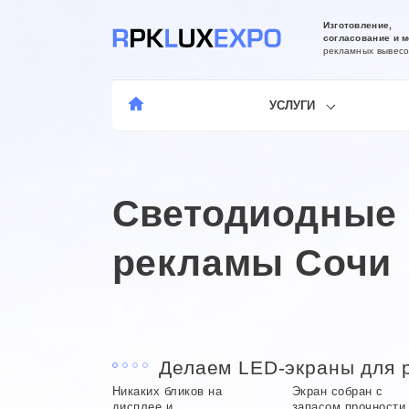
Изготовление,
согласование и 
рекламных вывесо
УСЛУГИ
Светодиодные 
рекламы Сочи
Делаем LED-экраны для 
Никаких бликов на
Экран собран с
дисплее и
запасом прочности