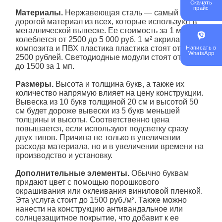
Скачать
прайс
Материалы.
Нержавеющая сталь — самый
дорогой материал из всех, которые используют в
металлической вывеске. Ее стоимость за 1 м²
колеблется от 2500 до 5 000 руб. 1 м² акрила,
композита и ПВХ пластика пластика стоят от 800 до
Написать в
WhatsApp
2500 рублей. Светодиодные модули стоят от 500
до 1500 за 1 мп.
Размеры.
Высота и толщина букв, а также их
количество напрямую влияет на цену конструкции.
Вывеска из 10 букв толщиной 20 см и высотой 50
см будет дороже вывески из 5 букв меньшей
толщины и высоты. Соответственно цена
повышается, если используют подсветку сразу
двух типов. Причина не только в увеличении
расхода материала, но и в увеличении времени на
производство и установку.
Дополнительные элементы.
Обычно буквам
придают цвет с помощью порошкового
окрашивания или оклеивания виниловой пленкой.
Эта услуга стоит до 1500 руб./м². Также можно
нанести на конструкцию антивандальное или
солнцезащитное покрытие, что добавит к ее