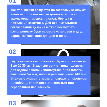
01
Макет вывески создается по готовому эскизу от
клиента. Если его нет, то дизайнер готовит
макет, ориентируясь на стиль бренда и
пожелания заказчика. Для окончательного
согласования дизайна можно посмотреть
фотопривязку букв на месте установки в двух
вариантах свечения для дня и ночи.
02
Глубина стальных объемных букв составляет от
1 до 20-30 см. В зависимости от типа подсветки
для задней панели используется либо пластик
толщиной 5-7 мм, либо акрил толщиной 3-10 мм.
Видимые элементы можно покрасить порошком
в любой цвет или покрыть золотым или
серебряным напылением.
03