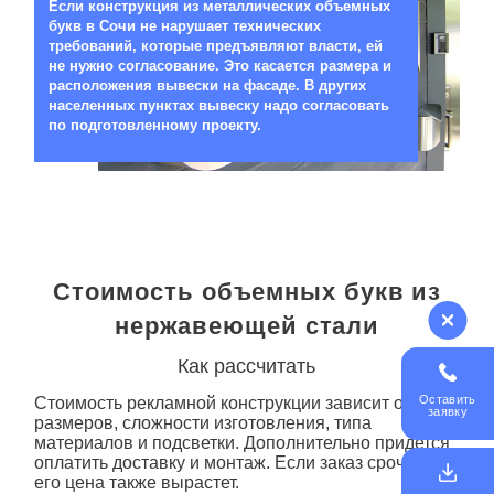
Если конструкция из металлических объемных
букв в Сочи не нарушает технических
требований, которые предъявляют власти, ей
не нужно согласование. Это касается размера и
расположения вывески на фасаде. В других
населенных пунктах вывеску надо согласовать
по подготовленному проекту.
Стоимость объемных букв из
нержавеющей стали
Как рассчитать
Оставить
Стоимость рекламной конструкции зависит от ее
заявку
размеров, сложности изготовления, типа
материалов и подсветки. Дополнительно придется
оплатить доставку и монтаж. Если заказ срочный,
его цена также вырастет.