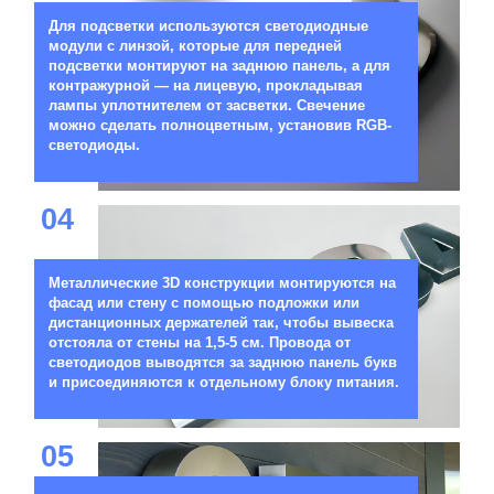
Для подсветки используются светодиодные
модули с линзой, которые для передней
подсветки монтируют на заднюю панель, а для
контражурной — на лицевую, прокладывая
лампы уплотнителем от засветки. Свечение
можно сделать полноцветным, установив RGB-
светодиоды.
04
Металлические 3D конструкции монтируются на
фасад или стену с помощью подложки или
дистанционных держателей так, чтобы вывеска
отстояла от стены на 1,5-5 см. Провода от
светодиодов выводятся за заднюю панель букв
и присоединяются к отдельному блоку питания.
05