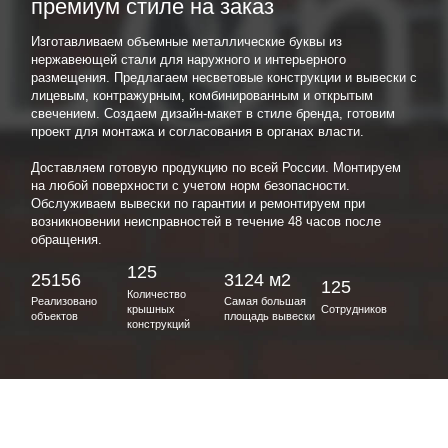
премиум стиле на заказ
Изготавливаем объемные металлические буквы из
нержавеющей стали для наружного и интерьерного
размещения. Предлагаем несветовые конструкции и вывески с
лицевым, контражурным, комбинированным и открытым
свечением. Создаем дизайн-макет в стиле бренда, готовим
проект для монтажа и согласования в органах власти.
Доставляем готовую продукцию по всей России. Монтируем
на любой поверхности с учетом норм безопасности.
Обслуживаем вывески по гарантии и ремонтируем при
возникновении неисправностей в течение 48 часов после
обращения.
125
25156
3124 м2
125
Количество
Реализовано
Самая большая
крышных
Сотрудников
объектов
площадь вывески
конструкций