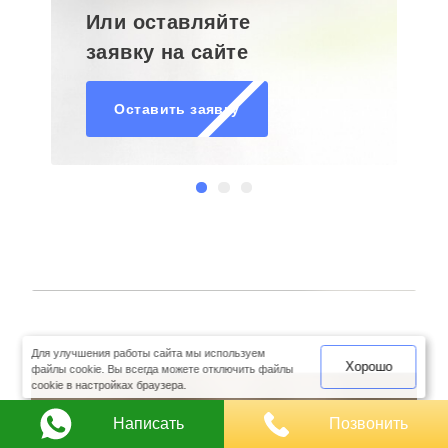
Или оставляйте
заявку на сайте
Оставить заявку
оимость
арки
Для улучшения работы сайта мы используем
Хорошо
файлы cookie. Вы всегда можете отключить файлы
cookie в настройках браузера.
Написать
Позвонить
Закажите рекламную