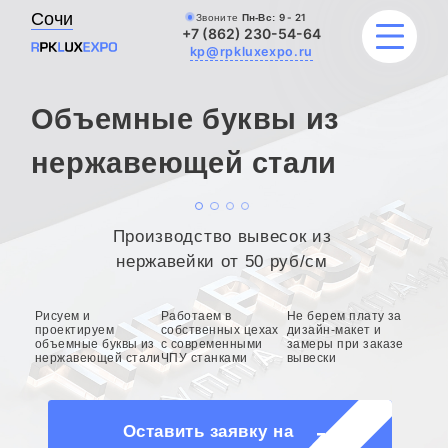
Сочи
Звоните
Пн-Вс:
9 - 21
+7 (862) 230-54-64
kp@rpkluxexpo.ru
Объемные буквы из
УСЛУГИ
нержавеющей стали
НАШИ РАБОТЫ
Производство вывесок из
АКЦИИ
нержавейки от 50 руб/см
БЛОГ
Рисуем и
Работаем в
Не берем плату за
проектируем
собственных цехах
дизайн-макет и
объемные буквы из
с современными
замеры при заказе
О КОМПАНИИ
нержавеющей стали
ЧПУ станками
вывески
Оставить заявку на