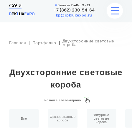
Сочи
Звоните
Пн-Вс:
9 - 21
+7 (862) 230-54-64
kp@rpkluxexpo.ru
Двухсторонние световые
Главная
Портфолио
УСЛУГИ
короба
НАШИ РАБОТЫ
Двухсторонние световые
АКЦИИ
короба
БЛОГ
Листайте влево/вправо
О КОМПАНИИ
Фигурные
Фрезерованные
Все
световые
короба
короба