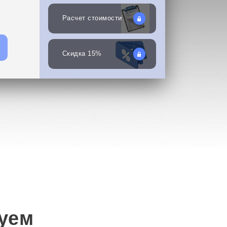
Скачать
прайс
Расчет стоимости
Написать в
WhatsApp
Скидка 15%
уем