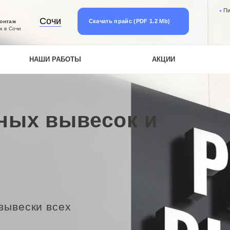
П
Сочи
Скачать прайс (PDF 1.2 Mb)
монтаж
к в Сочи
НАШИ РАБОТЫ
АКЦИИ
ных вывесок и
вывески всех