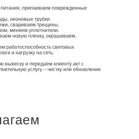
и питания, припаиваем поврежденные
оды, неоновые трубки.
пежи, свариваем трещины.
ном, меняем уплотнители.
ваем новую пленку, окрашиваем.
ем работоспособность
световых
лаги и нагрузку на сеть.
ю вывеску и передаем клиенту акт с
лнительную услугу – чистку или обновление
лагаем