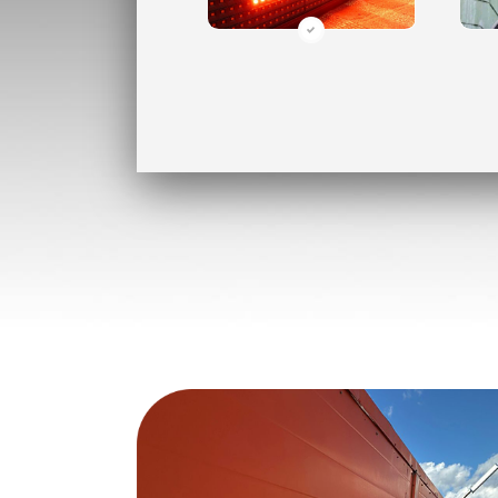
Не работает динамическая
часть (бегущая строка,
об
экран)