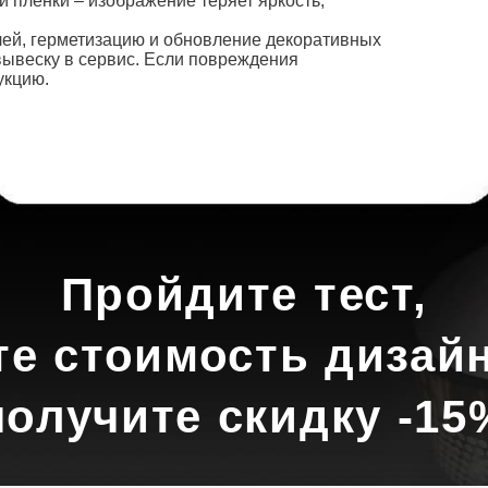
 плёнки – изображение теряет яркость,
алей, герметизацию и обновление декоративных
вывеску в сервис. Если повреждения
укцию.
Пройдите тест,
те стоимость дизайн
получите скидку -15