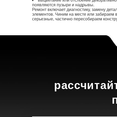
выцветание или отслоение декоративной
появляются пузыри и надрывы.
Ремонт
включает диагностику, замену дет
элементов. Чиним на месте или забираем 
серьезные, частично пересобираем констр
рассчитай