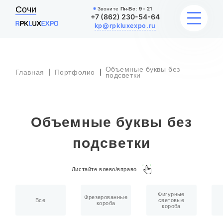
Сочи
Звоните
Пн-Вс:
9 - 21
+7 (862) 230-54-64
kp@rpkluxexpo.ru
Объемные буквы без
Главная
Портфолио
УСЛУГИ
подсветки
НАШИ РАБОТЫ
Объемные буквы без
АКЦИИ
подсветки
БЛОГ
Листайте влево/вправо
О КОМПАНИИ
Фигурные
Фрезерованные
Все
световые
короба
короба