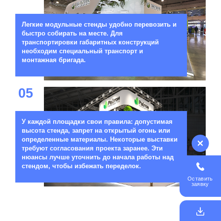
Легкие модульные стенды удобно перевозить и
быстро собирать на месте. Для
транспортировки габаритных конструкций
необходим специальный транспорт и
монтажная бригада.
05
У каждой площадки свои правила: допустимая
высота стенда, запрет на открытый огонь или
определенные материалы. Некоторые выставки
требуют согласования проекта заранее. Эти
нюансы лучше уточнить до начала работы над
стендом, чтобы избежать переделок.
Оставить
заявку