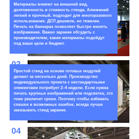
Материалы влияют на внешний вид,
долговечность и стоимость стенда. Алюминий
легкий и прочный, подходит для многоразового
использования. ДСП дешевле, но тяжелее.
Печать на баннерах позволяет быстро менять
изображение. Важно заранее обсудить с
производителем, какие материалы подойдут
под ваши цели и бюджет.
03
Простой стенд на основе готовых модулей
делают за несколько дней. Производство
индивидуального проекта с нестандартными
элементами потребует 2–4 недели. Если нужна
печать крупных изображений или подсветка, это
тоже увеличит сроки. Поэтому чтобы избежать
спешки и возможных ошибок, всегда лучше
заказывать стенд заранее.
04