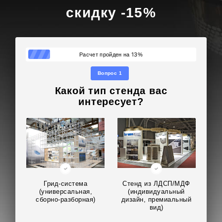
скидку -15%
13
Расчет пройден на
%
Вопрос 1
Какой тип стенда вас
интересует?
Грид-система
Стенд из ЛДСП/МДФ
(универсальная,
(индивидуальный
сборно-разборная)
дизайн, премиальный
вид)