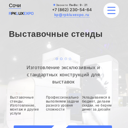
Сочи
Звоните
Пн-Вс:
9 - 21
+7 (862) 230-54-64
kp@rpkluxexpo.ru
Выставочные стенды
УСЛУГИ
НАШИ РАБОТЫ
Изготовление эксклюзивных и
АКЦИИ
стандартных конструкций для
выставок
БЛОГ
Выставочные
Профессионально
Укладываемся в
О КОМПАНИИ
стенды.
выполняем задачи
бюджет, делаем
Изготовление,
разного уровня
скидки, не берем
монтаж и другие
сложности
денег за дизайн
услуги