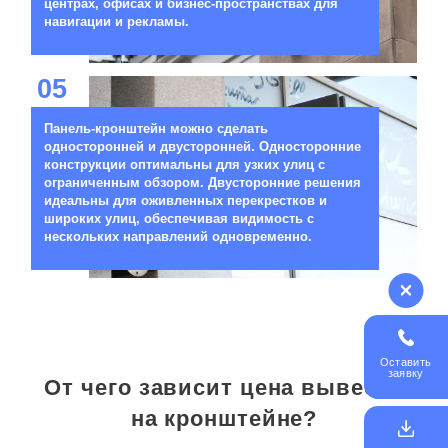
центрах, офисах и бизнес-пространствах для
навигации и рекламы.
05
Панель-кронштейн можно сделать
односторонней и двусторонней. Односторонние
конструкции оптимальны для узких улиц с
ограниченным обзором. Двусторонние решения
идеальны для оживленных перекрестков и
широких улиц, обеспечивая видимость с
нескольких направлений одновременно.
Оставить
заявку
От чего зависит цена вывески
на кронштейне?