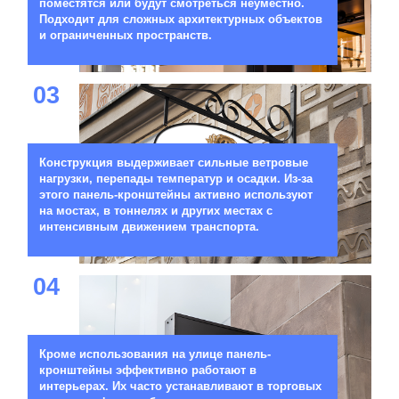
поместятся или будут смотреться неуместно.
Подходит для сложных архитектурных объектов
и ограниченных пространств.
03
Конструкция выдерживает сильные ветровые
нагрузки, перепады температур и осадки. Из-за
этого панель-кронштейны активно используют
на мостах, в тоннелях и других местах с
интенсивным движением транспорта.
04
Кроме использования на улице панель-
кронштейны эффективно работают в
интерьерах. Их часто устанавливают в торговых