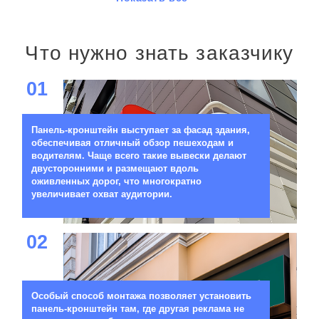
Что нужно знать заказчику
01
Панель-кронштейн выступает за фасад здания,
обеспечивая отличный обзор пешеходам и
водителям. Чаще всего такие вывески делают
двусторонними и размещают вдоль
оживленных дорог, что многократно
увеличивает охват аудитории.
02
Особый способ монтажа позволяет установить
панель-кронштейн там, где другая реклама не