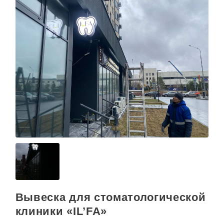
Вывеска для стоматологической
клиники «IL’FA»
С