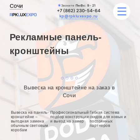
Сочи
Звоните
Пн-Вс:
9 - 21
+7 (862) 230-54-64
kp@rpkluxexpo.ru
Рекламные панель-
УСЛУГИ
кронштейны
НАШИ РАБОТЫ
АКЦИИ
Вывеска на кронштейне на заказ в
БЛОГ
Сочи
О КОМПАНИИ
Вывеска на панель-
Профессиональный
Гибкая система
кронштейне –
подбор конструкции
скидок для новых и
выгодная замена
и выезд на замер
постоянных
обычным световым
партнеров
коробам