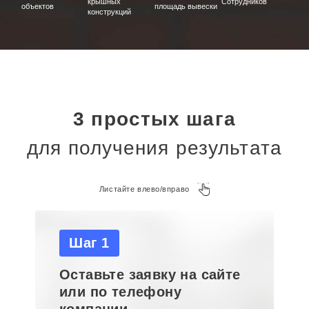
крышных
Сотрудников
объектов
площадь вывески
конструкций
3 простых шага
для получения результата
Листайте влево/вправо
Шаг 1
Оставьте заявку на сайте
или по телефону