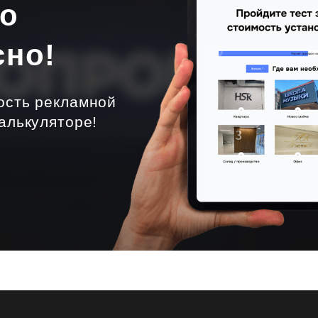
но
сно!
ость рекламной
алькуляторе!