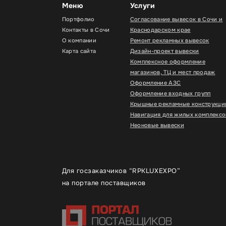
Меню
Услуги
Портфолио
Согласование вывесок в Сочи и
Контакты в Сочи
Краснодарском крае
О компании
Ремонт рекламных вывесок
Карта сайта
Дизайн-проект вывески
Комплексное оформление
магазинов, ТЦ и мест продаж
Оформление АЗС
Оформление входных групп
Крышные рекламные конструкци
Навигация для жилых комплексо
Неоновые вывески
Для госзаказчиков “RPKLUXEXPO”
на портале поставщиков
Для улучш