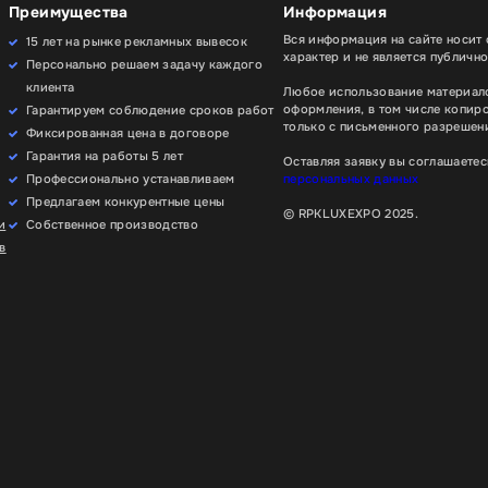
Преимущества
Информация
Вся информация на сайте носит
15 лет на рынке рекламных вывесок
характер и не является публичн
Персонально решаем задачу каждого
клиента
Любое использование материало
оформления, в том числе копир
Гарантируем соблюдение сроков работ
только с письменного разрешени
Фиксированная цена в договоре
Гарантия на работы 5 лет
Оставляя заявку вы соглашаетес
Профессионально устанавливаем
персональных данных
Предлагаем конкурентные цены
© RPKLUXEXPO 2025.
и
Собственное производство
в
ения работы сайта мы используем файлы cookie. Вы