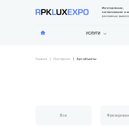
Изготовление,
согласование и 
рекламных вывесо
УСЛУГИ
Главная
Портфолио
Арт-объекты
Все
Фрезерован