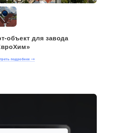
т-объект для завода
ЕвроХим»
треть подробнее