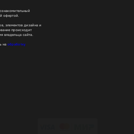
 ознакомительный
ой офертой.
в, элементов дизайна и
ование происходит
я владельца сайта.
ь на
обработку
Хорошо