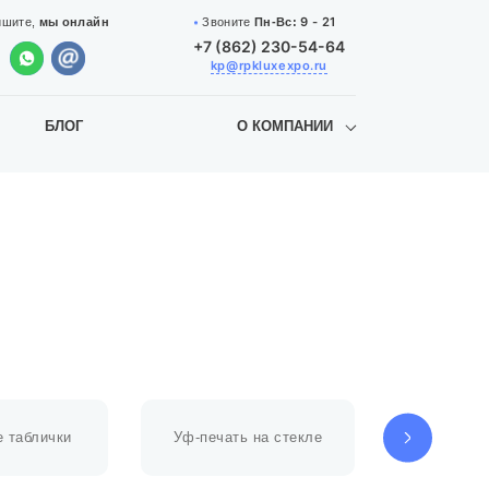
9 - 21
Звоните
Пн-Вс:
ишите,
мы онлайн
+7 (862) 230-54-64
kp@rpkluxexpo.ru
БЛОГ
О КОМПАНИИ
 таблички
Уф-печать на стекле
Уф-печат