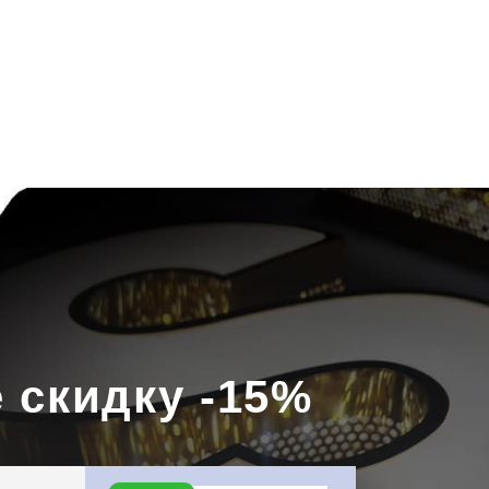
Скачать
прайс
Написать в
WhatsApp
 скидку -15%