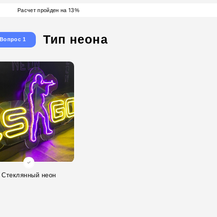
13
Расчет пройден на
%
Тип неона
Вопрос 1
Стеклянный неон