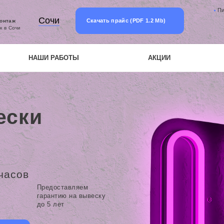
П
Сочи
Скачать прайс (PDF 1.2 Mb)
монтаж
к в Сочи
НАШИ РАБОТЫ
АКЦИИ
ески
часов
Предоставляем
гарантию на вывеску
до 5 лет