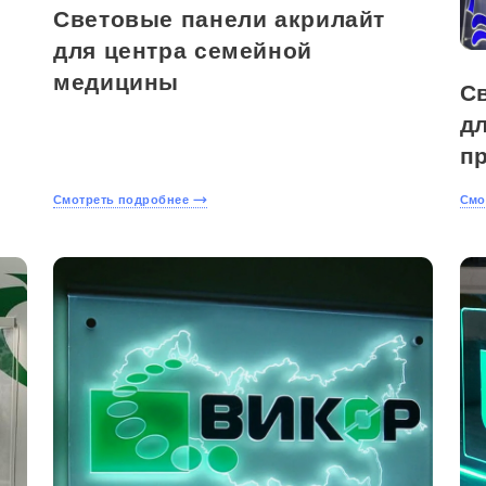
Световые панели акрилайт
для центра семейной
медицины
С
д
п
Смотреть подробнее
Смо