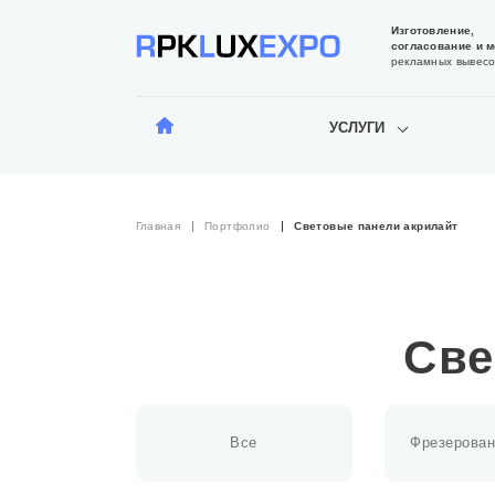
Изготовление,
согласование и 
рекламных вывесо
УСЛУГИ
Главная
Портфолио
Световые панели акрилайт
Све
Все
Фрезерован