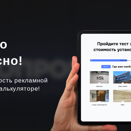
но
сно!
ость рекламной
алькуляторе!