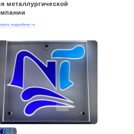
ля металлургической
омпании
треть подробнее