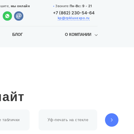
9 - 21
Звоните
Пн-Вс:
ишите,
мы онлайн
+7 (862) 230-54-64
kp@rpkluxexpo.ru
БЛОГ
О КОМПАНИИ
лайт
 таблички
Уф-печать на стекле
Уф-печат