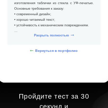
изготовления таблички из стекла с УФ-печатью.
Основные требования к заказу:
• современный дизайн;
• хорошо читаемый текст;
• устойчивость к механическим повреждениям.
Расрыть полностью
Для проекта были оформлены таблички из
оргстекла размером 600х800 мм. Табличка из
оргстекла с УФ печатью — это современное и
Вернуться в портфолио
стильное решение для оформления офисов,
витрин или других пространств. В данном случае
табличка выполнена из прозрачного оргстекла,
что позволяет ей выглядеть легкой и элегантной.
На табличке нанесены логотип и текст с
использованием УФ-печати, которая
обеспечивает яркость и долговечность
изображения.
Пройдите тест за 30
Процесс нанесения изображения на оргстекло с
секунд и