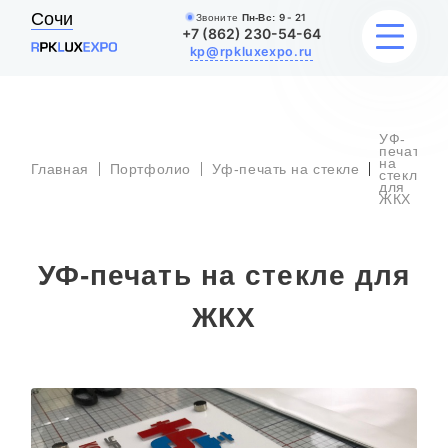
Сочи
Звоните
Пн-Вс:
9 - 21
+7 (862) 230-54-64
kp@rpkluxexpo.ru
УФ-
УСЛУГИ
печать
на
Главная
Портфолио
Уф-печать на стекле
стекле
для
ЖКХ
НАШИ РАБОТЫ
АКЦИИ
УФ-печать на стекле для
БЛОГ
ЖКХ
О КОМПАНИИ