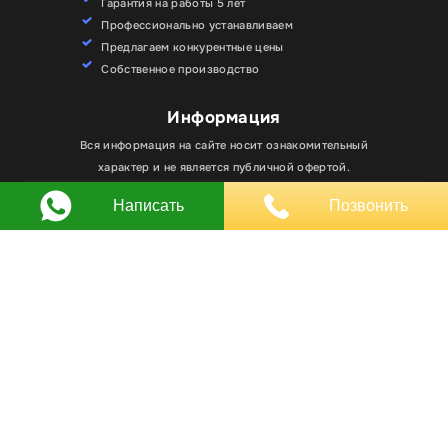
Гарантия на работы 5 лет
Профессионально устанавливаем
Предлагаем конкурентные цены
Собственное производство
Информация
Для улучшения работы сайта мы используем
Вся информация на сайте носит ознакомительный
Хорошо
файлы cookie. Вы всегда можете отключить файлы
характер и не является публичной офертой.
cookie в настройках браузера.
Написать
Позвонить
Любое использование материалов, элементов
дизайна и оформления, в том числе копирование
происходит только с письменного разрешения
владельца сайта.
Оставляя заявку вы соглашаетесь на
обработку
персональных данных
© RPKLUXEXPO 2025.
Для госзаказчиков “RPKLUXEXPO”