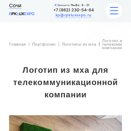
Сочи
Звоните
Пн-Вс:
9 - 21
+7 (862) 230-54-64
kp@rpkluxexpo.ru
Логотип из м
УСЛУГИ
Главная
Портфолио
Логотипы из мха
телекоммуни
компании
НАШИ РАБОТЫ
Логотип из мха для
АКЦИИ
телекоммуникационной
БЛОГ
компании
О КОМПАНИИ