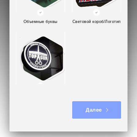
Благодаря плотной структуре мха, места
крепления остаются незаметными.
Объемные буквы
Световой короб/Логотип
Изготовление логотипа из мха заняло 4 дня,
монтаж — 1 часа.
В отзыве заказчик отметил быстрые сроки
производства, доставки и монтажа, качественное
изготовление логотипа из мха и полное
соответствие ТЗ.
Отправьте ваш проект логотипа из мха или
задайте любой вопрос на почту
Вывеска на кронштейне
kp@rpkluxexpo.ru.
Далее