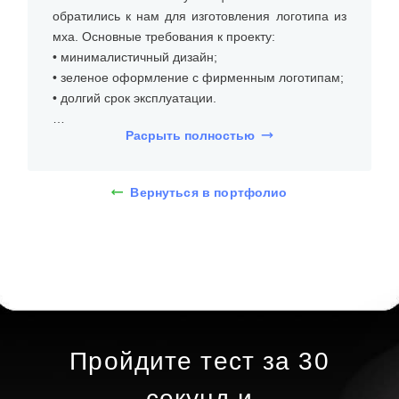
обратились к нам для изготовления логотипа из
мха. Основные требования к проекту:
• минималистичный дизайн;
• зеленое оформление с фирменным логотипам;
• долгий срок эксплуатации.
Расрыть полностью
Для проекта был оформлен логотип из мха
высотой 50 см. Логотип из стабилизированного
мха — это стильное и экологичное решение для
Вернуться в портфолио
оформления интерьера. Такой логотип выглядит
естественно и привлекательно, создавая уютную
атмосферу и подчеркивая индивидуальность
бренда. Такой логотип не требует сложного
ухода. Достаточно периодически очищать его от
пыли мягкой щеткой и избегать длительного
воздействия прямых солнечных лучей, чтобы
сохранить его естественный цвет и текстуру.
Пройдите тест за 30
Изготовление логотипа начинается с выбора
секунд и