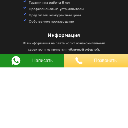
Гарантия на работы 5 лет
Профессионально устанавливаем
Предлагаем конкурентные цены
Собственное производство
Информация
Для улучшения работы сайта мы используем
Вся информация на сайте носит ознакомительный
Хорошо
файлы cookie. Вы всегда можете отключить файлы
характер и не является публичной офертой.
cookie в настройках браузера.
Написать
Позвонить
Любое использование материалов, элементов
дизайна и оформления, в том числе копирование
происходит только с письменного разрешения
владельца сайта.
Оставляя заявку вы соглашаетесь на
обработку
персональных данных
© RPKLUXEXPO 2025.
Для госзаказчиков “RPKLUXEXPO”