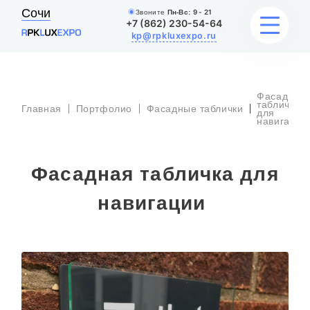
Сочи
Звоните
Пн-Вс:
9 - 21
+7 (862) 230-54-64
kp@rpkluxexpo.ru
Фасадная
УСЛУГИ
табличка
Главная
Портфолио
Фасадные таблички
для
навигаци
НАШИ РАБОТЫ
Фасадная табличка для
АКЦИИ
навигации
БЛОГ
О КОМПАНИИ