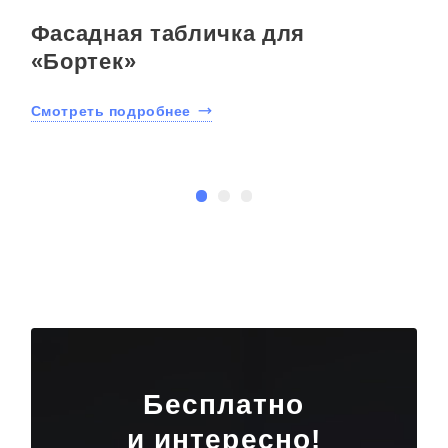
Фасадная табличка для
«Бортек»
»
Смотреть подробнее
С
Бесплатно
и интересно!