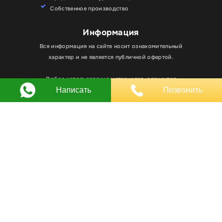
Собственное производство
Информация
Вся информация на сайте носит ознакомительный
Для улучшения работы сайта мы используем
характер и не является публичной офертой.
Хорошо
файлы cookie. Вы всегда можете отключить файлы
cookie в настройках браузера.
Любое использование материалов, элементов
Написать
Позвонить
дизайна и оформления, в том числе копирование
происходит только с письменного разрешения
владельца сайта.
Оставляя заявку вы соглашаетесь на
обработку
персональных данных
© RPKLUXEXPO 2025.
Для госзаказчиков “RPKLUXEXPO”
на портале поставщиков